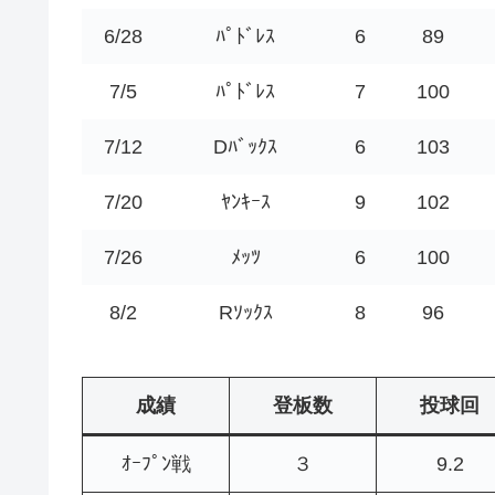
6/28
ﾊﾟﾄﾞﾚｽ
6
89
7/5
ﾊﾟﾄﾞﾚｽ
7
100
7/12
Dﾊﾞｯｸｽ
6
103
7/20
ﾔﾝｷｰｽ
9
102
7/26
ﾒｯﾂ
6
100
8/2
Rｿｯｸｽ
8
96
成績
登板数
投球回
ｵｰﾌﾟﾝ戦
３
9.2