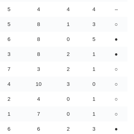
5
4
4
4
–
5
8
1
3
○
6
8
0
5
●
3
8
2
1
●
7
3
2
1
○
4
10
3
0
○
2
4
0
1
○
1
7
0
1
○
6
6
2
3
●