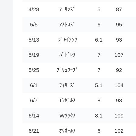
4/28
ﾏｰﾘﾝｽﾞ
5
87
5/5
ｱｽﾄﾛｽﾞ
6
95
5/13
ｼﾞｬｲｱﾝﾂ
6.1
93
5/19
ﾊﾟﾄﾞﾚｽ
7
107
5/25
ﾌﾞﾘｭﾜｰｽﾞ
7
92
6/1
ﾌｨﾘｰｽﾞ
5.1
104
6/7
ｴﾝｾﾞﾙｽ
8
93
6/14
Wｿｯｸｽ
8.1
109
6/21
ｵﾘｵｰﾙｽ
6
102