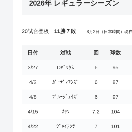
2026年 レギュラーシーズン
20
試合登板
11
勝７敗
8月2日（日本時間）
日付
対戦
回
球数
3/27
Dﾊﾞｯｸｽ
6
95
4/2
ｶﾞｰﾃﾞｨｱﾝｽﾞ
6
87
4/8
ﾌﾞﾙｰｼﾞｪｲｽﾞ
6
97
4/15
ﾒｯﾂ
7.2
104
4/22
ｼﾞｬｲｱﾝﾂ
7
101