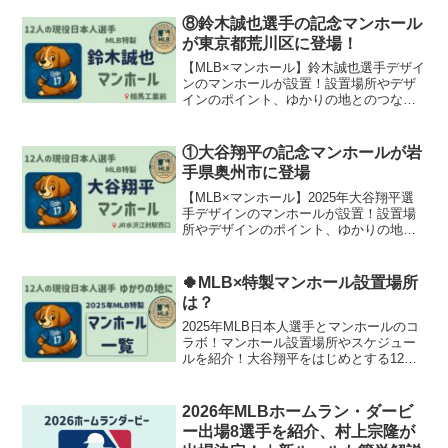
⑧鈴木誠也選手の記念マンホール
が東京都荒川区に登場！
【MLB×マンホール】鈴木誠也選手デザイ
ンのマンホールが設置！設置場所やデザ
インのポイント、ゆかりの地とのつなが
りをわかりやすく紹介。ファン必見の記
念企画！
①大谷翔平の記念マンホールが岩
手県奥州市に登場
【MLB×マンホール】2025年大谷翔平選
手デザインのマンホールが設置！設置場
所やデザインのポイント、ゆかりの地と
のつながりをわかりやすく紹介。ファン
必見の記念企画！
🍀MLB×特製マンホール設置場所
は？
2025年MLB日本人選手とマンホールのコ
ラボ！マンホール設置場所やスケジュー
ルを紹介！大谷翔平をはじめとする12選
手のデザインが全国各地に順次設置
2026年MLBホームラン・ダービ
ー出場8選手を紹介、村上宗隆が