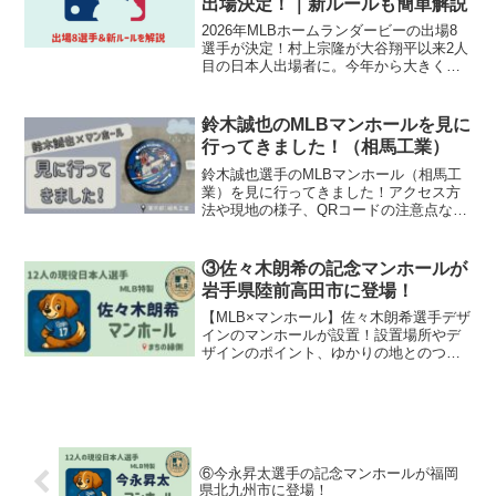
出場決定！｜新ルールも簡単解説
2026年MLBホームランダービーの出場8
選手が決定！村上宗隆が大谷翔平以来2人
目の日本人出場者に。今年から大きく変
わった新ルール（タイマー廃止・スイン
グ数制）もわかりやすく解説します。
鈴木誠也のMLBマンホールを見に
行ってきました！（相馬工業）
鈴木誠也選手のMLBマンホール（相馬工
業）を見に行ってきました！アクセス方
法や現地の様子、QRコードの注意点など
をまとめました。
③佐々木朗希の記念マンホールが
岩手県陸前高田市に登場！
【MLB×マンホール】佐々木朗希選手デザ
インのマンホールが設置！設置場所やデ
ザインのポイント、ゆかりの地とのつな
がりをわかりやすく紹介。ファン必見の
記念企画！
⑥今永昇太選手の記念マンホールが福岡
県北九州市に登場！