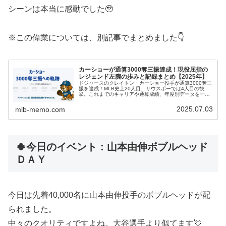
シーンは本当に感動でした🥹
※この偉業については、別記事でまとめました👇
カーショーが通算3000奪三振達成！現役屈指の
レジェンド左腕の歩みと記録まとめ【2025年】
ドジャースのクレイトン・カーショー投手が通算3000奪三
振を達成！MLB史上20人目、サウスポーでは4人目の快
挙。これまでのキャリアや通算成績、年度別データを一挙
にまとめました。
2025.07.03
mlb-memo.com
🍀今日のイベント：山本由伸ボブルヘッド
ＤＡＹ
今日は先着40,000名に山本由伸投手のボブルヘッドが配
られました。
中々のクオリティですよね。大谷選手より似てます💘