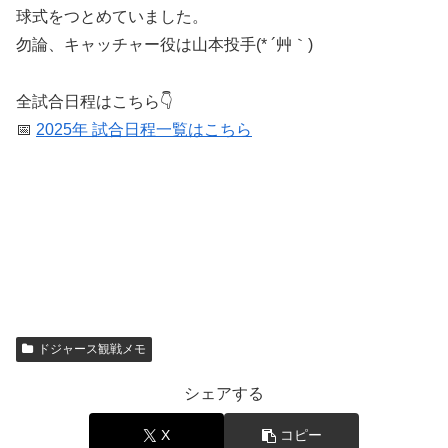
球式をつとめていました。
勿論、キャッチャー役は山本投手(* ´艸｀)
全試合日程はこちら👇
📅
2025年 試合日程一覧はこちら
ドジャース観戦メモ
シェアする
X
コピー