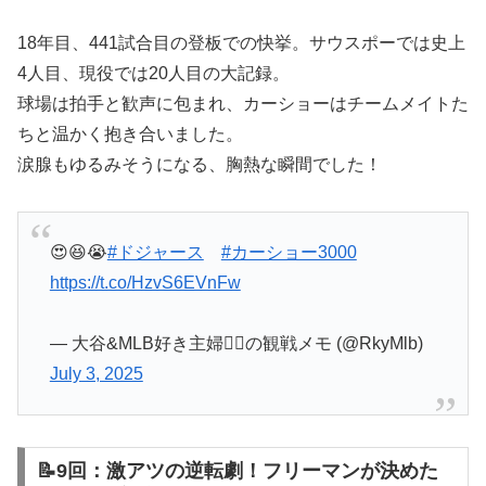
18年目、441試合目の登板での快挙。サウスポーでは史上
4人目、現役では20人目の大記録。
球場は拍手と歓声に包まれ、カーショーはチームメイトた
ちと温かく抱き合いました。
涙腺もゆるみそうになる、胸熱な瞬間でした！
😍😆😭
#ドジャース
#カーショー3000
https://t.co/HzvS6EVnFw
— 大谷&MLB好き主婦💁‍♀️の観戦メモ (@RkyMlb)
July 3, 2025
📝9回：激アツの逆転劇！フリーマンが決めた