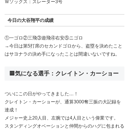
Ｗソックス：スレーター3号
今日の大谷翔平の成績
①一ゴロ②三飛③遊飛④右安⑤ニゴロ
→今日は第5打席のセカンドゴロから、盗塁を決めたこと
はサヨナラの決め手になったことは間違いないですね。
🟨気になる選手：クレイトン・カーショー
ついにこの日がやってきました…！
クレイトン・カーショーが、通算3000奪三振の大記録を
達成！
メジャー史上20人目、左腕では4人目という偉業です。
スタンディングオベーションと仲間からのハグに包まれる