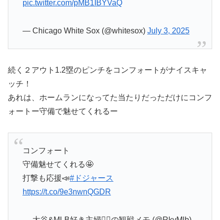
pic.twitter.com/pMB1IBYVaQ
— Chicago White Sox (@whitesox)
July 3, 2025
続く２アウト1.2塁のピンチをコンフォートがナイスキャ
ッチ！
あれは、ホームランになってた当たりだっただけにコンフ
ォートー守備で魅せてくれるー
コンフォート
守備魅せてくれる🤩
打撃も応援📣
#ドジャース
https://t.co/9e3nwnQGDR
— 大谷&MLB好き主婦💁‍♀️の観戦メモ (@RkyMlb)