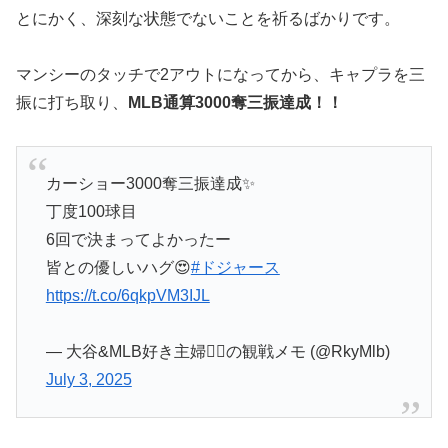
とにかく、深刻な状態でないことを祈るばかりです。
マンシーのタッチで2アウトになってから、キャプラを三
振に打ち取り、
MLB通算3000奪三振達成！！
カーショー3000奪三振達成✨
丁度100球目
6回で決まってよかったー
皆との優しいハグ😍
#ドジャース
https://t.co/6qkpVM3IJL
— 大谷&MLB好き主婦💁‍♀️の観戦メモ (@RkyMlb)
July 3, 2025