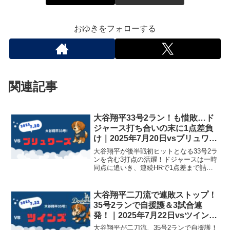
おゆきをフォローする
関連記事
大谷翔平33号2ラン！も惜敗…ド
ジャース打ち合いの末に1点差負
け｜2025年7月20日vsブリュワー
ズ第2戦
大谷翔平が後半戦初ヒットとなる33号2ラ
ンを含む3打点の活躍！ドジャースは一時
同点に追いき、連続HRで1点差まで詰め
たところで惜敗した2025年7月20日（日
本時間）の観戦メモです。
大谷翔平二刀流で連敗ストップ！
35号2ランで自援護＆3試合連
発！｜2025年7月22日vsツインズ
第1戦
大谷翔平が二刀流、35号2ランで自援護！