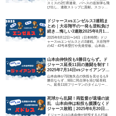
スミスの2打席連発、パヘスの追加弾も飛
び出し、連敗ストップに貢献。スコット
の負傷交代など不安要素も抱える2025年7
月22日（日本時間）の観戦メモです。
ドジャースvsエンゼルス3連戦ま
とめ｜大谷翔平の一発も逆転負け
続き…悔しい3連敗2025年8月12
日~14日
2025年8月12日〜14日（日本時間）ドジ
ャースvsエンゼルスとの3連戦。大谷翔平
の42・43号本塁打や先発登板、山本由伸
投手の先発もありながら、終盤の失点や
逆転でまさかの3連敗となった試合の観戦
メモです。
山本由伸快投も9勝目ならず。ド
ジャース延長11回の激闘を制す！
2025年7月14日vsジャイアンツ第
3戦
山本由伸が7回無失点の快投を見せるも9
勝目ならず…9回に同点弾を浴び延長戦
へ。延長11回フリーマンのタイムリーで
ジャイアンツ戦を勝ち越し。前半戦を白
星で締めくくった2025年7月14日（日本
時間）の観戦メモです。
死球から乱闘！両監督が退場の波
乱 山本由伸は粘投も援護なくド
ジャース敗戦｜2025年6月20日
vs パドレス第4戦
ドジャースは山本由伸が好投するも打線