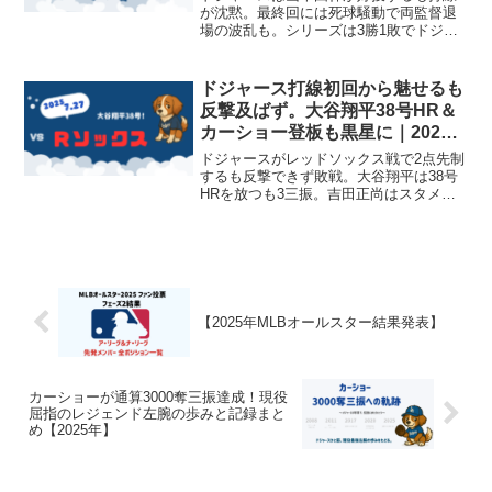
が沈黙。最終回には死球騒動で両監督退
場の波乱も。シリーズは3勝1敗でドジャ
ースが勝ち越した20205年6月20日（日本
時間）の観戦メモです。
ドジャース打線初回から魅せるも
反撃及ばず。大谷翔平38号HR＆
カーショー登板も黒星に｜2025
年7月27日vsＲソックス第2戦
ドジャースがレッドソックス戦で2点先制
するも反撃できず敗戦。大谷翔平は38号
HRを放つも3三振。吉田正尚はスタメン
出場無しだった2025年7月27日（日本時
間）の観戦メモです。
【2025年MLBオールスター結果発表】
カーショーが通算3000奪三振達成！現役
屈指のレジェンド左腕の歩みと記録まと
め【2025年】