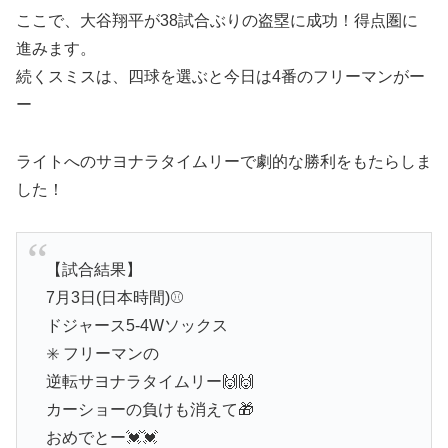
ここで、大谷翔平が38試合ぶりの盗塁に成功！得点圏に
進みます。
続くスミスは、四球を選ぶと今日は4番のフリーマンがー
ー
ライトへのサヨナラタイムリーで劇的な勝利をもたらしま
した！
【試合結果】
7月3日(日本時間)⚾️
ドジャース5-4Wソックス
✳️ フリーマンの
逆転サヨナラタイムリー🙌🙌
カーショーの負けも消えて🎁
おめでとー💓💓