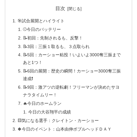
目次
🎯試合展開とハイライト
⚾今日のバッテリー
📝初回：先制されるも、反撃！
📝3回：三振１取るも、３点取られ
📝5回：カーショー粘投！いよいよ3000奪三振まで
あと1つ！
📝6回の展開：歴史の瞬間！カーショー3000奪三振
達成❗️
📝9回：激アツの逆転劇！フリーマンが決めたサヨ
ナラタイムリー！
🔥今日のホームラン
今日の大谷翔平の成績
🟨気になる選手：クレイトン・カーショー
🍀今日のイベント：山本由伸ボブルヘッドＤＡＹ