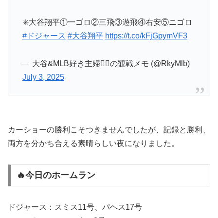
✳️大谷翔平①一ゴロ②三飛③遊飛④右安⑤ニゴロ
#ドジャース
#大谷翔平
https://t.co/kFjGpymVF3
— 大谷&MLB好き主婦💁‍♀️の観戦メモ (@RkyMlb)
July 3, 2025
カーショーの勝利こそつきませんでしたが、記録と勝利、
両方を分かち合える素晴らしい夜になりました。
🔥今日のホームラン
ドジャース：スミス11号、パヘス17号