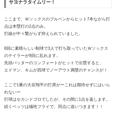
サヨナラタイムリー！
ここまで、Ｗソックスのブルペンからヒット7本ながら打
点は本塁打の2点のみ。
打線が中々繋がらず抑えられていました。
8回に素晴らしい制球で3人で打ち取っていたＷソックス
のテイラーが9回に乱れます。
先頭バッターのコンフォートがヒットで出塁すると、
エドマン、キムが四球でノーアウト満塁のチャンスが！
ここで1番の大谷翔平の打席がーこれは期待せずにはいら
れないー
打球はセカンドゴロでしたが、その間に1点を返します。
続くベッツは犠牲フライで、同点に追いつきます！！