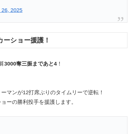
 26, 2025
カーショー援護！
算
3000奪三振まであと4
！
ーマンが12打席ぶりのタイムリーで逆転！
ショーの勝利投手を援護します。