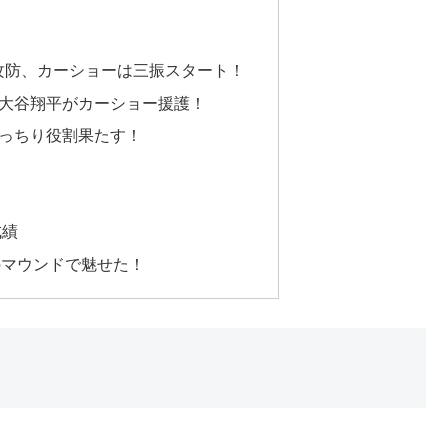
の攻防、カーショーは三振スタート！
と大谷翔平がカーショー援護！
きっちり役割果たす！
成績
りのマウンドで魅せた！