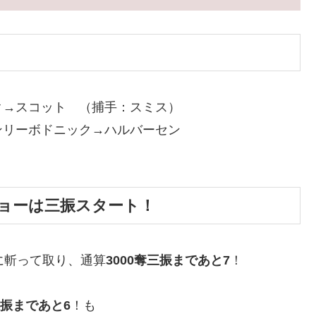
ク→スコット （捕手：スミス）
ンリーボドニック→ハルバーセン
ショーは三振スタート！
に斬って取り、通算
3000奪三振まであと7
！
三振まであと6
！も