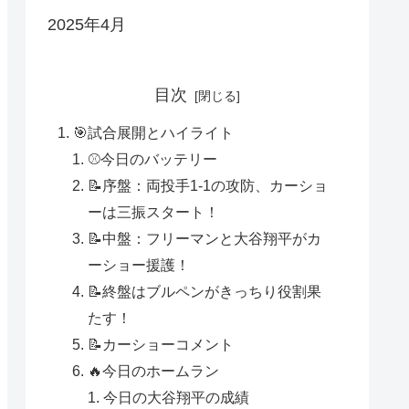
2025年4月
目次
🎯試合展開とハイライト
⚾今日のバッテリー
📝序盤：両投手1-1の攻防、カーショ
ーは三振スタート！
📝中盤：フリーマンと大谷翔平がカ
ーショー援護！
📝終盤はブルペンがきっちり役割果
たす！
📝カーショーコメント
🔥今日のホームラン
今日の大谷翔平の成績