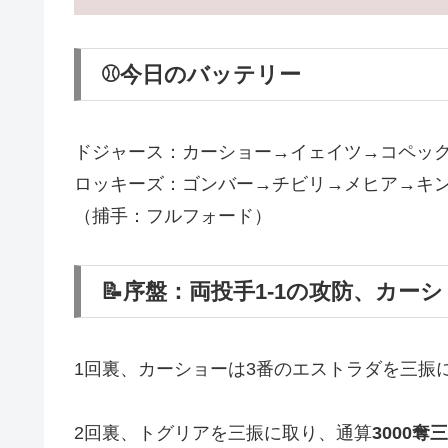
⚾今日のバッテリー
ドジャース：カーショー→イェイツ→コペッ
ロッキーズ：ゴンバー→チビリ→メヒア→キ
（捕手：フルフォード）
📝序盤：両投手1-1の攻防、カー
1回裏、カーショーは3番のエストラダを三振
2回裏、トグリアを三振に取り、通算
3000奪