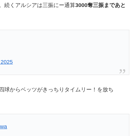
。続くアルシアは三振にー通算
3000奪三振まであと
 2025
四球からベッツがきっちりタイムリー！を放ち
twa