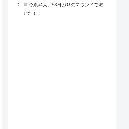
🟦 今永昇太、53日ぶりのマウンドで魅
せた！